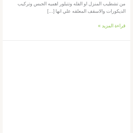
من تشطيب المنزل او الفله وتتبلور اهميه الجبس وتركيب
الديكورات والاسقف المعلقه علي انها […]
قراءة المزيد »
شركة
تركيب
جبس
بورد
في
الشارقة
:
الجودة
والتصميم
المثالي