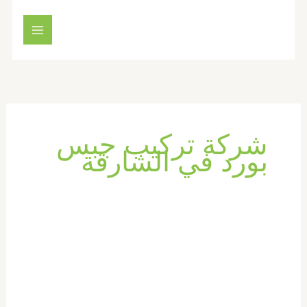
خطي
لى
لمحتوى
شركة تركيب جبس
بورد في الشارقة
تركيب
فورسيلنج
في
الشارقة
|0569660143|