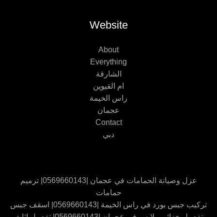
Website
About
Everything
الشارقة
ام القيوين
راس الخيمة
عجمان
Contact
دبي
عزل وصيانة الحمامات في عجمان |0569660143| ترميم
حمامات
تركيب جبس بورد في راس الخيمة |0569660143| اسقف جبس
تفصيل خزائن ملابس في عجمان |0569660143| تفصيل اثاث