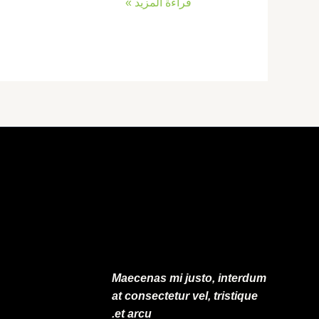
قراءة المزيد »
Maecenas mi justo, interdum
at consectetur vel, tristique
et arcu.