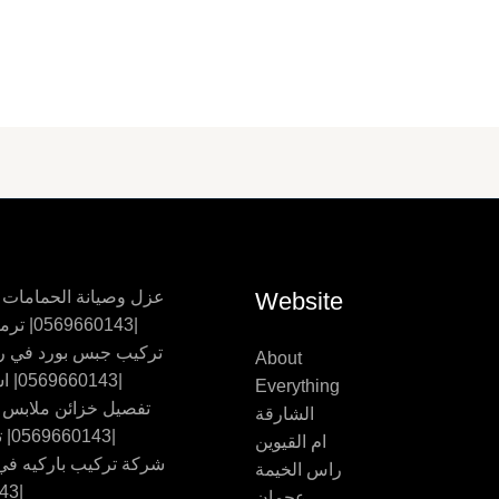
Website
عزل وصيانة الحمامات
|0569660143| ترميم حمامات
تركيب جبس بورد في ر
About
|0569660143| اسقف جبس
Everything
تفصيل خزائن ملابس
الشارقة
|0569660143| تفصيل اثاث
ام القيوين
شركة تركيب باركيه في 
راس الخيمة
|0569660143
عجمان