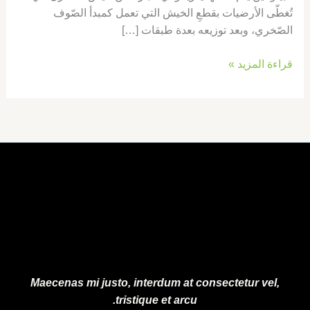
تُغطّى الأرضيات بقطعِ الخيش التي تعمل كمبدأ الصّوف
الصّخري، وبعد توزيعه بعدة طبقات […]
قراءة المزيد »
Maecenas mi justo, interdum at consectetur vel,
tristique et arcu.