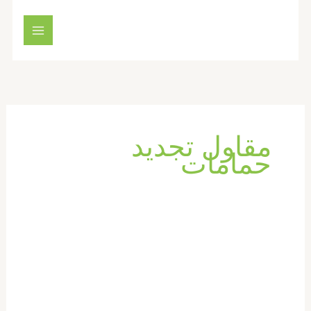
خطي
لى
لمحتوى
مقاول تجديد
حمامات
تكسير
وترميم
حمامات
في
الشارقة