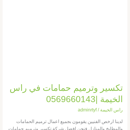
تكسير
وترميم
حمامات
في
راس
الخيمة
|0569660143
تكسير وترميم حمامات في راس
الخيمة |0569660143
راس الخيمة
/
adminrtyf
لدينا ارخص الفنيين يقومون بجميع اعمال ترميم الحمامات
والمطابخ والمنازل فنحن افضل شركة تكسير وترميم حمامات