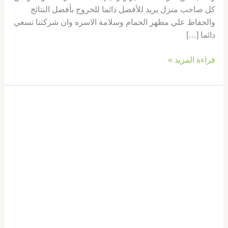
كل صاحب منزل يريد للأفضل دائما للخروج بأفضل النتائج
والحفاظ علي مظهر الحمام وسلامة الاسره وان شركتنا تسعي
دائما […]
قراءة المزيد »
تكسير
وترميم
حمامات
في
دبي
|0569660143|
تجديد
حمامات