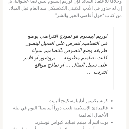
وخلافاَ للاعتقاد السائد فإن لوريم إيبسوم ليس نصاَ عشوائياً، بل
إن له جذور في الأدب اللاتيني الكلاسيكي منذ العام قبل الميلاد.
من كتاب “حول أقاصي الخير والشر”
لوريم ايبسوم هو نموذج افتراضي يوضع
في التصاميم لتعرض على العميل ليتصور
طريقه وضع النصوص بالتصاميم سواء
كانت تصاميم مطبوعه … بروشور او فلاير
على سبيل المثال … او نماذج مواقع
انترنت …
كونسيكتيتور أدايبا يسكينج أليايت
فالمبادئ الإسلامية تلعب دوراً أساسيا ً اليوم في بيئة
الأعمال العالمية
يوت انيم أد مينيم فينايم,كيواس نوستريد