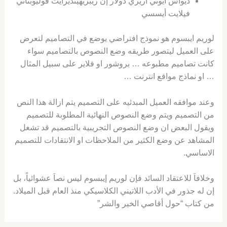
ديواس أيوتي أريري دولار إن ريبريهينديرأيت فوليوبتاتي
فيلايت أيسسي
لوريم ايبسوم هو نموذج افتراضي يوضع في التصاميم لتعرض
على العميل ليتصور طريقه وضع النصوص بالتصاميم سواء
كانت تصاميم مطبوعه … بروشور او فلاير على سبيل المثال
… او نماذج مواقع انترنت …
وعند موافقه العميل المبدئيه على التصميم يتم ازالة هذا النص
من التصميم ويتم وضع النصوص النهائية المطلوبة للتصميم
ويقول البعض ان وضع النصوص التجريبية بالتصميم قد تشغل
المشاهد عن وضع الكثير من الملاحظات او الانتقادات للتصميم
الاساسي.
وخلافاَ للاعتقاد السائد فإن لوريم إيبسوم ليس نصاَ عشوائياً، بل
إن له جذور في الأدب اللاتيني الكلاسيكي منذ العام قبل الميلاد.
من كتاب “حول أقاصي الخير والشر”