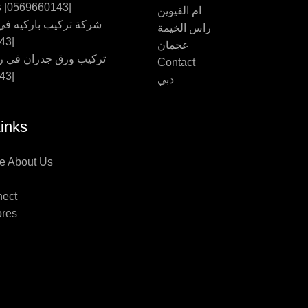
|0569660143| تفصيل اثاث
ام القيوين
شركة تركيب باركيه في 
راس الخيمة
|0569660143
عجمان
تركيب ورق جدران في ر
Contact
|0569660143
دبي
inks
e About Us
nect
ores