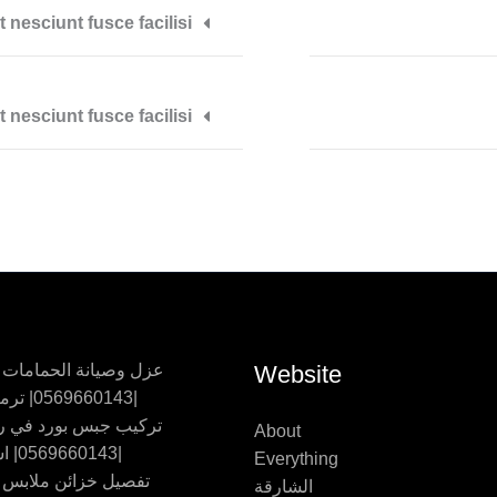
nesciunt fusce facilisi?
nesciunt fusce facilisi?
Website
عزل وصيانة الحمامات
|0569660143| ترميم حمامات
تركيب جبس بورد في ر
About
|0569660143| اسقف جبس
Everything
تفصيل خزائن ملابس
الشارقة