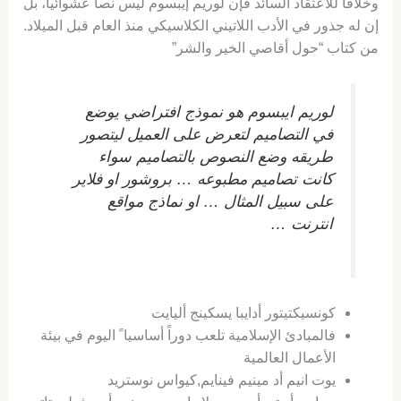
وخلافاَ للاعتقاد السائد فإن لوريم إيبسوم ليس نصاَ عشوائياً، بل
إن له جذور في الأدب اللاتيني الكلاسيكي منذ العام قبل الميلاد.
من كتاب “حول أقاصي الخير والشر”
لوريم ايبسوم هو نموذج افتراضي يوضع
في التصاميم لتعرض على العميل ليتصور
طريقه وضع النصوص بالتصاميم سواء
كانت تصاميم مطبوعه … بروشور او فلاير
على سبيل المثال … او نماذج مواقع
انترنت …
كونسيكتيتور أدايبا يسكينج أليايت
فالمبادئ الإسلامية تلعب دوراً أساسيا ً اليوم في بيئة
الأعمال العالمية
يوت انيم أد مينيم فينايم,كيواس نوستريد