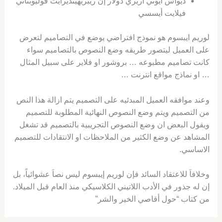
ديواس أيوتي أريري دولار إن ريبريهينديرأيت فوليوبتاتي
فيلايت أيسسي
لوريم ايبسوم هو نموذج افتراضي يوضع في التصاميم لتعرض
على العميل ليتصور طريقه وضع النصوص بالتصاميم سواء
كانت تصاميم مطبوعه … بروشور او فلاير على سبيل المثال
… او نماذج مواقع انترنت …
وعند موافقه العميل المبدئيه على التصميم يتم ازالة هذا النص
من التصميم ويتم وضع النصوص النهائية المطلوبة للتصميم
ويقول البعض ان وضع النصوص التجريبية بالتصميم قد تشغل
المشاهد عن وضع الكثير من الملاحظات او الانتقادات للتصميم
الاساسي.
وخلافاَ للاعتقاد السائد فإن لوريم إيبسوم ليس نصاَ عشوائياً، بل
إن له جذور في الأدب اللاتيني الكلاسيكي منذ العام قبل الميلاد.
من كتاب “حول أقاصي الخير والشر”