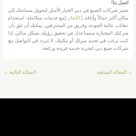
اتصل بنا!
تعتبر شركات الصبغ في دبي الخيار الأمثل لتحويل مساحتك إلى
مكان أكثر جمالاً وأناقة. [
الأتقان
]مع خدمات متكاملة، استخدام
دهانات عالية الجودة، وفريق من المحترفين، يمكنك أن تثق بأن
شركتك المختارة ستساعدك في تحقيق رؤيتك بشكل مثالي. إذا
كنت ترغب في تجديد منزلك أو مكتبك، لا تتردد في التواصل مع
شركات صبغ دبي لتجربة خدمة فريدة ورائعة.
→
المقالة السابقة
المقالة التالية
←