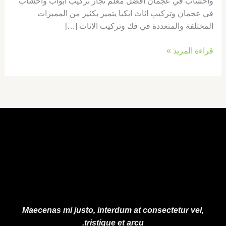
واخشاب في عجمان افضل معلم نجار تركيب ابواب واخشاب
في عجمان وتركيب اثاث ايكيا يتميز بكثير من المميزات
المختلفة والمتعددة في فك وتركيب الاثاث […]
قراءة المزيد »
Maecenas mi justo, interdum at consectetur vel,
tristique et arcu.