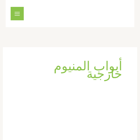
خطي
لى
لمحتوى
أبواب المنيوم
خارجية
تركيب
ابواب
واخشاب
في
عجمان