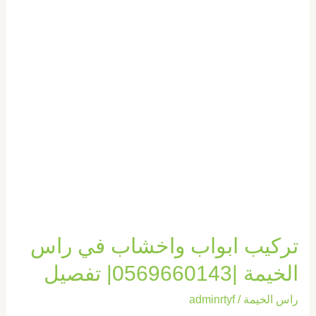
الخيمة
|0569660143|
تفصيل
تركيب ابواب واخشاب في راس
الخيمة |0569660143| تفصيل
راس الخيمة
/
adminrtyf