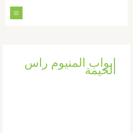
خطي
لى
لمحتوى
ابواب المنيوم راس
الخيمة
تركيب
ابواب
واخشاب
في
راس