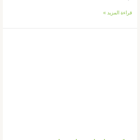
قراءة المزيد »
تركيب
ابواب
واخشاب
في
عجمان
|0569660143|
تفصيل
ابواب