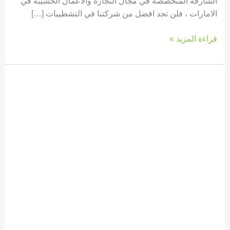
الشارقة المتخصصة في مجال النجارة والاعمال الخشيبة في
الامارات ، فلن تجد افضل من شركتنا في التشطيبات […]
قراءة المزيد »
تركيب
ابواب
واخشاب
في
راس
الخيمة
|0569660143|
تفصيل