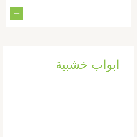
خطي
لى
لمحتوى
ابواب خشبية
تركيب
ابواب
واخشاب
في
الشارقة
|0569660143|