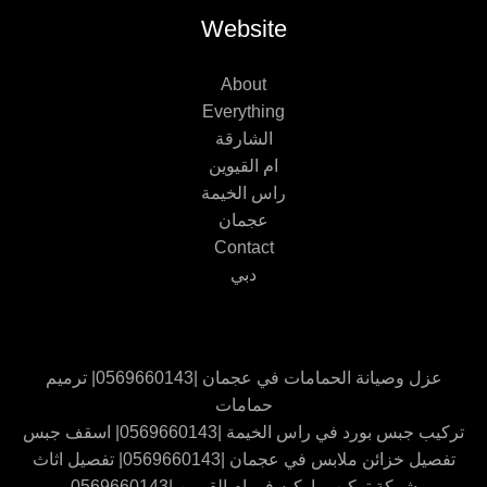
Website
About
Everything
الشارقة
ام القيوين
راس الخيمة
عجمان
Contact
دبي
عزل وصيانة الحمامات في عجمان |0569660143| ترميم
حمامات
تركيب جبس بورد في راس الخيمة |0569660143| اسقف جبس
تفصيل خزائن ملابس في عجمان |0569660143| تفصيل اثاث
شركة تركيب باركيه في ام القيوين |0569660143