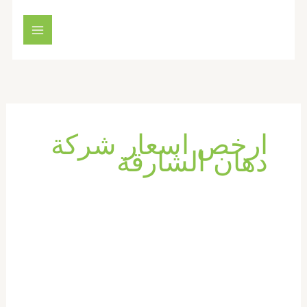
خطي
لى
لمحتوى
ارخص اسعار شركة
دهان الشارقة
شركة
دهان
في
الشارقة
|0569660143|