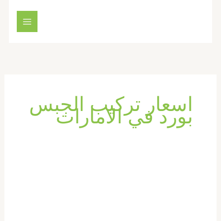
خطي
لى
لمحتوى
اسعار تركيب الجبس
بورد في الامارات
تركيب
جبس
بورد
في
دبي