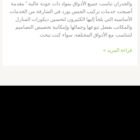
والجدران تناسب جميع الأذواق بمواد ذات جودة عالية.” مقدمة
أصبحت خدمات تركيب الجبس بورد في الشارقة من الخدمات
الأساسية التي يلجأ إليها الكثيرون لتحسين ديكورات المنازل
والمكاتب بفضل تنوعها وجمالها وإمكانية تخصيص التصاميم
لتتناسب مع الأذواق المختلفة. سواء كنت تبحث
قراءة المزيد »