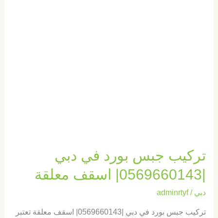
|0569660143|
اسقف
معلقة
تركيب جبس بورد في دبي
|0569660143| اسقف معلقة
دبي
/
adminrtyf
تركيب جبس بورد في دبي |0569660143| اسقف معلقة تعتبر