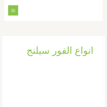
خطي
لى
لمحتوى
انواع الفور سيلنج
تركيب
فورسيلنج
في
ام
القيوين
|0569660143|