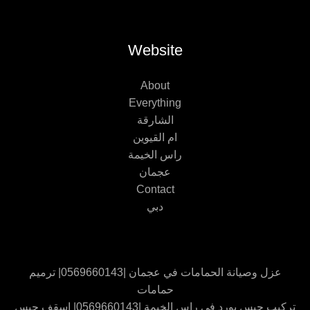
Website
About
Everything
الشارقة
ام القيوين
راس الخيمة
عجمان
Contact
دبي
عزل وصيانة الحمامات في عجمان |0569660143| ترميم
حمامات
تركيب جبس بورد في راس الخيمة |0569660143| اسقف جبس