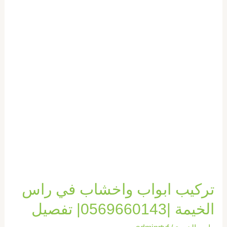
راس
الخيمة
|0569660143|
تفصيل
تركيب ابواب واخشاب في راس
الخيمة |0569660143| تفصيل