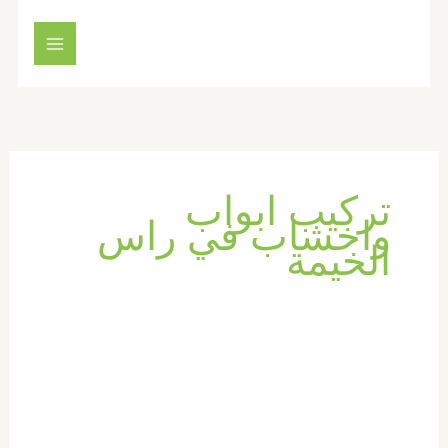
خطي
لى
لمحتوى
تركيب ابواب
واخشاب في راس
الخيمة
تركيب
ابواب
واخشاب
في