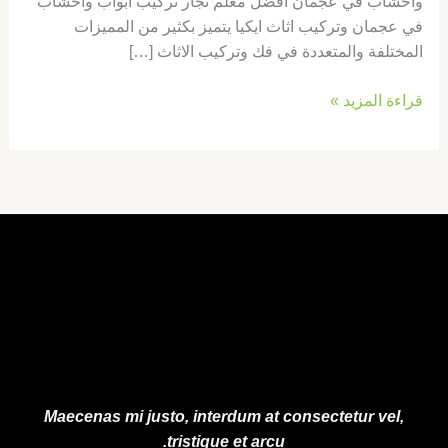
واخشاب في عجمان افضل معلم نجار تركيب ابواب واخشاب
في عجمان وتركيب اثاث ايكيا يتميز بكثير من المميزات
المختلفة والمتعددة في فك وتركيب الاثاث […]
قراءة المزيد »
Maecenas mi justo, interdum at consectetur vel,
tristique et arcu.