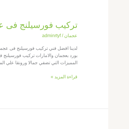
تركيب فورسيلنج فى عجمان |0569660143|
عجمان
/
adminrtyf
لدينا افضل فني تركيب فورسيلنج فى عجمان
بورد بعجمان والامارات تركيب فورسيلنج في
المميزات التي تضفي جمالا ورونقا علي ال
قراءة المزيد »