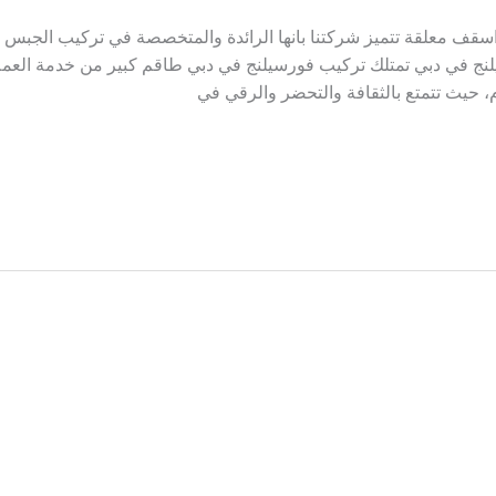
كيب فورسيلنج في دبي |0569660143| اسقف معلقة تتميز شركتنا بانها الرائدة والمتخصصة في تر
نج في دبي تمتلك تركيب فورسيلنج في دبي طاقم كبير من خدمة العملاء
م، حيث تتمتع بالثقافة والتحضر والرقي في