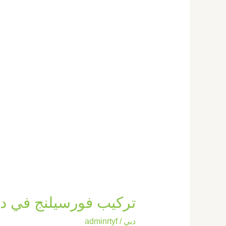
تركيب فورسيلنج في دبي |0569660143| اسقف
دبي
/
adminrtyf