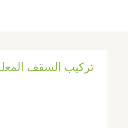
خطي
لى
لمحتوى
تركيب السقف المعل
تركيب
فورسيلنج
فى