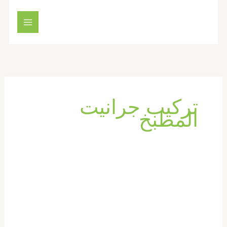
خطي
لى
لمحتوى
تركيب جرانيت
المطبخ
شركة
تركيب
سيراميك
في
عجمان