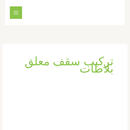
خطي
لى
لمحتوى
تركيب سقف معلق
بلاطات
تركيب
فورسيلنج
في
ام
القيوين