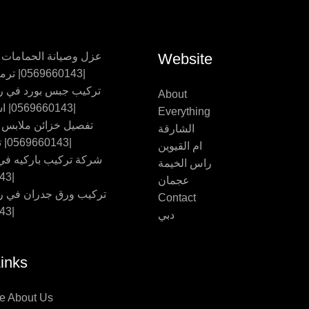
Website
عزل وصيانة الحمامات
|0569660143| ترميم حمامات
تركيب جبس بورد في ر
About
|0569660143| اسقف جبس
Everything
تفصيل خزائن ملابس
الشارقة
|0569660143| تفصيل اثاث
ام القيوين
شركة تركيب باركيه في 
راس الخيمة
|0569660143
عجمان
تركيب ورق جدران في ر
Contact
|0569660143
دبي
inks
e About Us