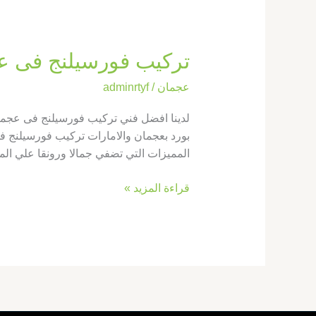
تركيب فورسيلنج فى عجمان |0569660143|
عجمان
/
adminrtyf
لدينا افضل فني تركيب فورسيلنج فى عجمان
بورد بعجمان والامارات تركيب فورسيلنج في
المميزات التي تضفي جمالا ورونقا علي ال
قراءة المزيد »