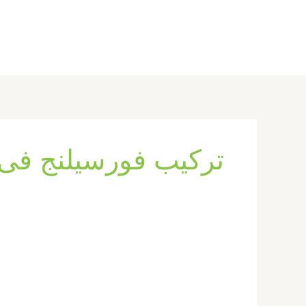
خطي
لى
لمحتوى
تركيب فورسيلنج فى
تركيب
فورسيلنج
فى