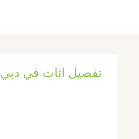
خطي
لى
لمحتوى
تفصيل اثاث في دبي
تفصيل
اثاث
في