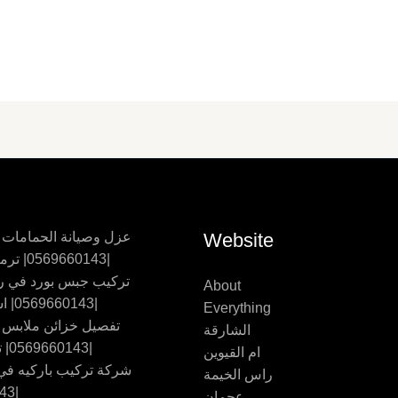
Website
عزل وصيانة الحمامات
|0569660143| ترميم حمامات
تركيب جبس بورد في ر
About
|0569660143| اسقف جبس
Everything
تفصيل خزائن ملابس
الشارقة
|0569660143| تفصيل اثاث
ام القيوين
شركة تركيب باركيه في 
راس الخيمة
|0569660143
عجمان