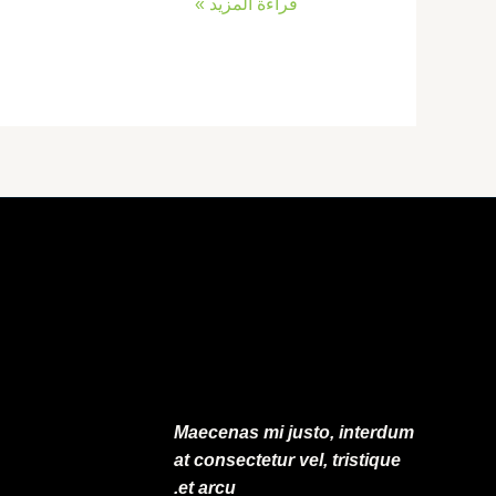
قراءة المزيد »
Maecenas mi justo, interdum
at consectetur vel, tristique
et arcu.