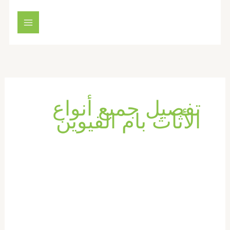
خطي
لى
لمحتوى
تفصيل جميع أنواع
الأثاث بام القيوين
تفصيل
اثاث
في
ام
القيوين