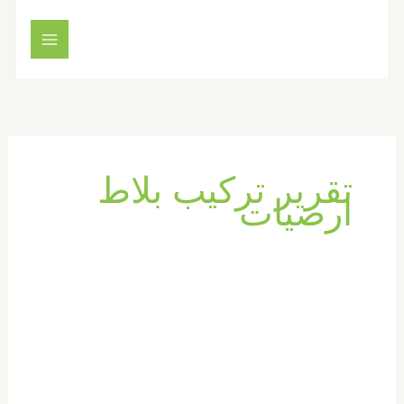
خطي
لى
لمحتوى
تقرير تركيب بلاط
ارضيات
شركة
تركيب
سيراميك
في
دبي