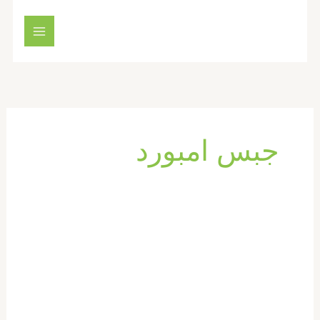
خطي
لى
لمحتوى
جبس امبورد
تركيب
فورسيلنج
في
ام
القيوين
|0569660143|