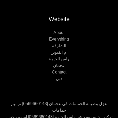
Website
About
Everything
الشارقة
ام القيوين
راس الخيمة
عجمان
Contact
دبي
عزل وصيانة الحمامات في عجمان |0569660143| ترميم
حمامات
تركيب جبس بورد في راس الخيمة |0569660143| اسقف جبس