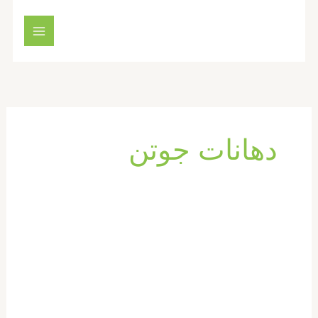
خطي
لى
لمحتوى
دهانات جوتن
شركة
دهان
في
ام
القيوين
|0569660143|