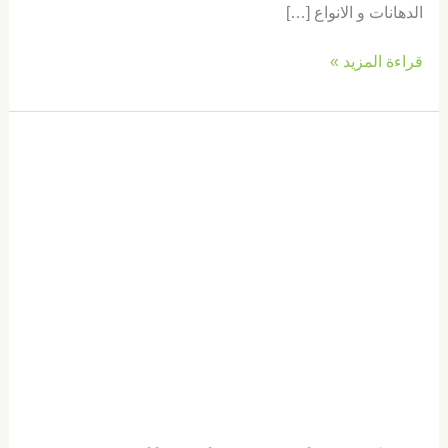
الدهانات و الانواع […]
قراءة المزيد »
شركة
دهان
في
راس
الخيمة
|0569660143|
فني
دهانات