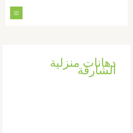
خطي
لى
لمحتوى
دهانات منزلية
الشارقة
شركة
صبغ
في
الشارقة
|0569660143