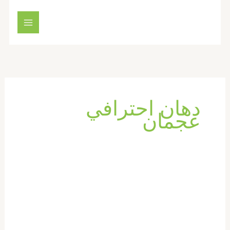
خطي
لى
لمحتوى
دهان احترافي
عجمان
شركة
صبغ
في
عجمان
|