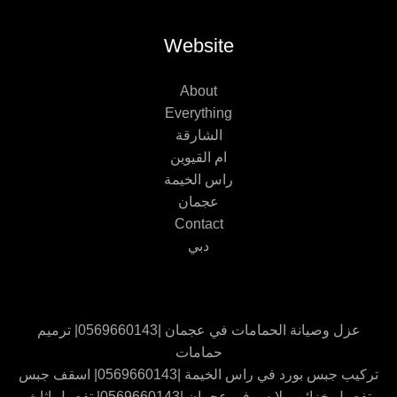
Website
About
Everything
الشارقة
ام القيوين
راس الخيمة
عجمان
Contact
دبي
عزل وصيانة الحمامات في عجمان |0569660143| ترميم
حمامات
تركيب جبس بورد في راس الخيمة |0569660143| اسقف جبس
تفصيل خزائن ملابس في عجمان |0569660143| تفصيل اثاث