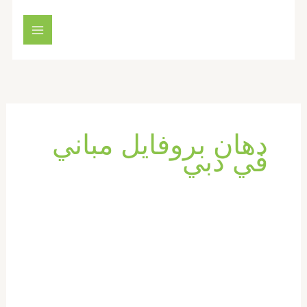
خطي
لى
لمحتوى
دهان بروفايل مباني
في دبي
شركة
دهان
في
دبي
|0569660143|