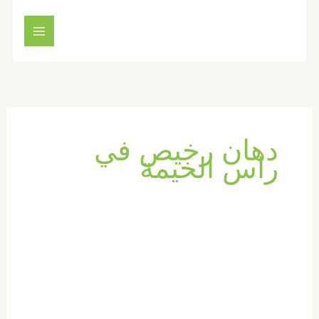
خطي
لى
لمحتوى
دهان رخيص في
راس الخيمة
صباغ
في
راس
الخيمة
|0569660143|