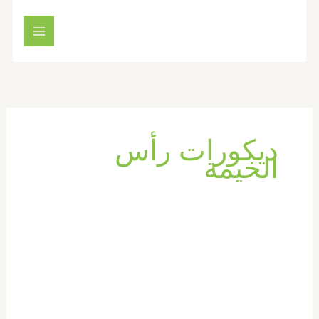
خطي
لى
لمحتوى
ديكورات رأس
الخيمة
شركة
صبغ
في
راس
الخيمة