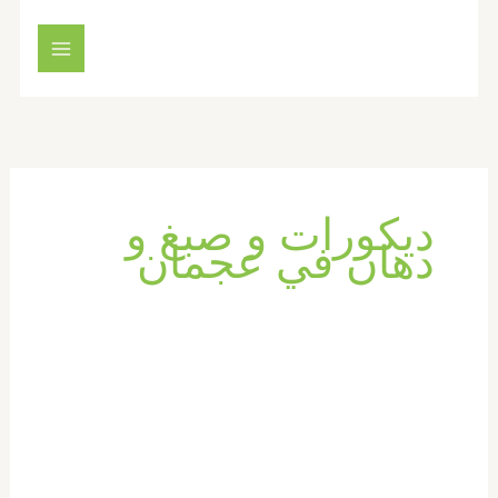
خطي
لى
لمحتوى
ديكورات و صبغ و
دهان في عجمان
شركة
دهان
في
عجمان
|0569660143|