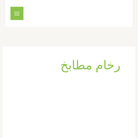
خطي
لى
لمحتوى
رخام مطابخ
شركة
تركيب
رخام
في
راس
الخيمة