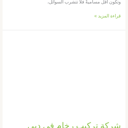
وتكون أقل مساميةً فلا تتشرب السوائل،
قراءة المزيد »
شركة
تركيب
رخام
في
دبي
|0569660143|
تركيب
ارضيات
شركة تركيب رخام في دبي