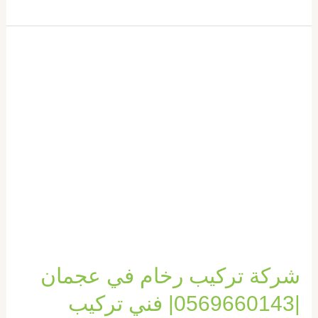
شركة
تركيب
رخام
في
عجمان
|0569660143|
فني
تركيب
شركة تركيب رخام في عجمان
|0569660143| فني تركيب