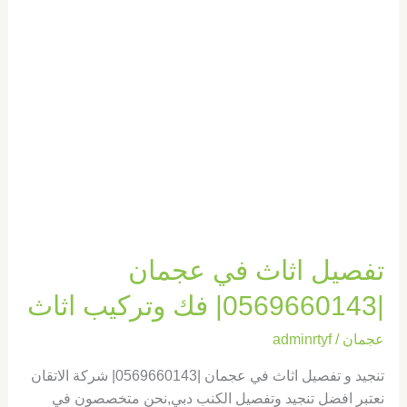
وتركيب
اثاث
تفصيل اثاث في عجمان
|0569660143| فك وتركيب اثاث
عجمان
/
adminrtyf
تنجيد و تفصيل اثاث في عجمان |0569660143| شركة الاتقان
نعتبر افضل تنجيد وتفصيل الكنب دبي,نحن متخصصون في