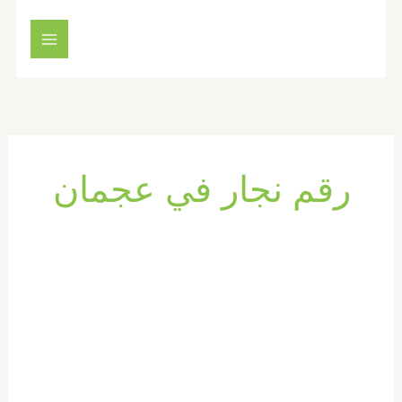
خطي
لى
لمحتوى
رقم نجار في عجمان
تفصيل
اثاث
في
عجمان
|0569660143|
فك