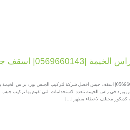
05696601| اسقف جبس
تركيب جبس بورد في راس الخيمة |0569660143| اسقف جبس افضل شركة لتركيب الجبس بورد
س بورد في راس الخيمة تتعدد الاستخدامات التي تقوم بها تركيب جبس 
ه كديكور مختلف لاعطاء مظهر […]