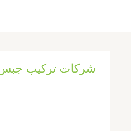
خطي
لى
لمحتوى
شركات تركيب جبس ب
تركيب
جبس
بورد