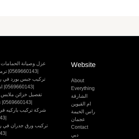
Website
عزل وصيانة الحمامات
|0569660143| ترميم حمامات
تركيب جبس بورد في ر
About
|0569660143| اسقف جبس
Everything
تفصيل خزائن ملابس
الشارقة
|0569660143| تفصيل اثاث
ام القيوين
شركة تركيب باركيه في 
راس الخيمة
|0569660143
عجمان
تركيب ورق جدران في ر
Contact
|0569660143
دبي