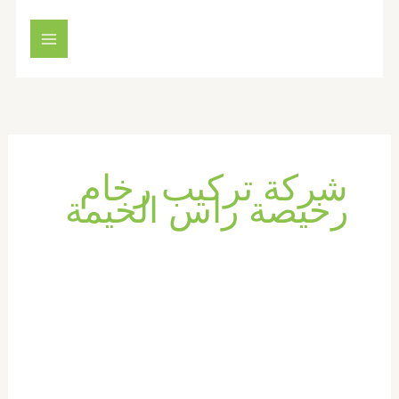
خطي
لى
لمحتوى
شركة تركيب رخام
رخيصة راس الخيمة
شركة
تركيب
رخام
في
راس