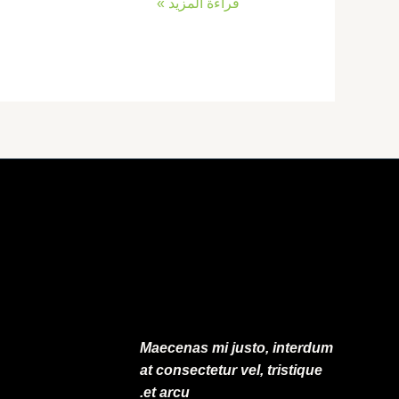
قراءة المزيد »
Maecenas mi justo, interdum
at consectetur vel, tristique
et arcu.