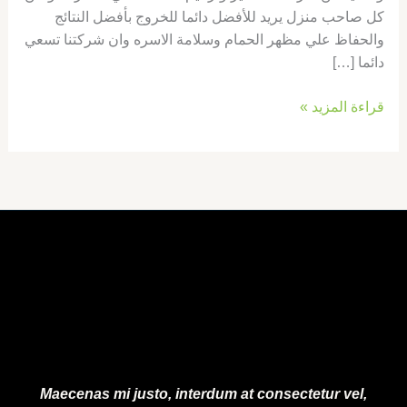
كل صاحب منزل يريد للأفضل دائما للخروج بأفضل النتائج
والحفاظ علي مظهر الحمام وسلامة الاسره وان شركتنا تسعي
دائما […]
قراءة المزيد »
Maecenas mi justo, interdum at consectetur vel,