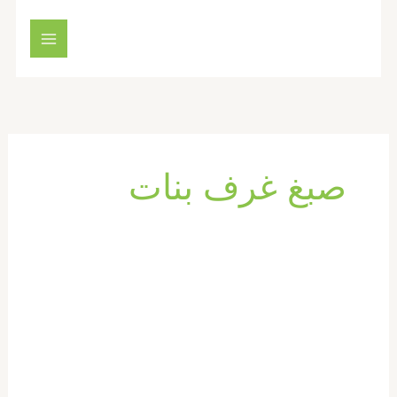
خطي
لى
لمحتوى
صبغ غرف بنات
شركة
دهان
في
عجمان
|0569660143|
دهانات