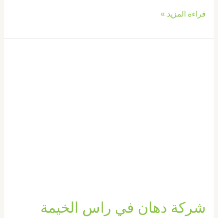
قراءة المزيد »
شركة
دهان
في
راس
الخيمة
|0569660143|
فني
دهانات
شركة دهان في راس الخيمة