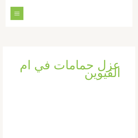
خطي
لى
لمحتوى
عزل حمامات في ام
القيوين
عزل
وصيانة
الحمامات
في
ام