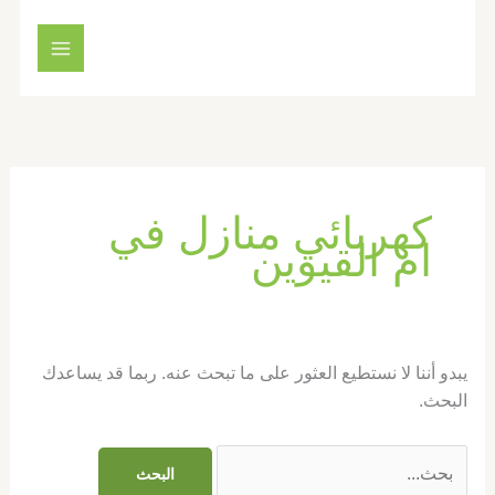
خطي
البحث
لى
عن:
لمحتوى
كهربائي منازل في
ام القيوين
يبدو أننا لا نستطيع العثور على ما تبحث عنه. ربما قد يساعدك
البحث.