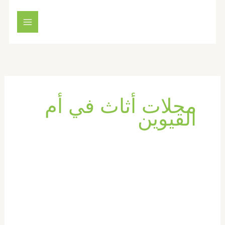
خطي
لى
لمحتوى
محلات أثاث في أم
القيوين
تفصيل
اثاث
في
ام
القيوين