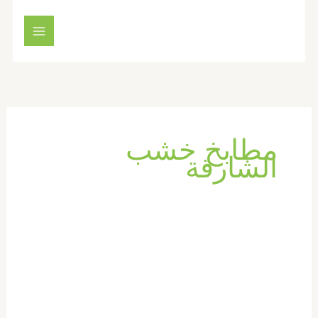
خطي
لى
لمحتوى
مطابخ خشب
الشارقة
تركيب
ابواب
واخشاب
في
الشارقة